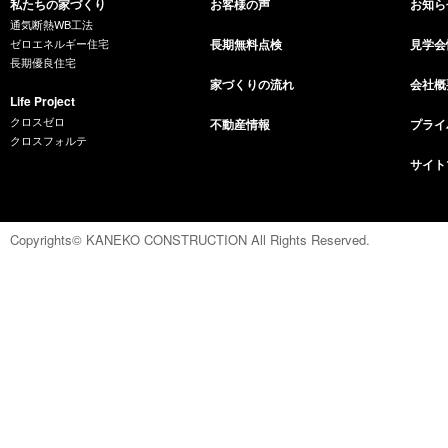
私たちの家づくり
お客様の声
お知ら
通気断熱WB工法
ゼロエネルギー住宅
長期無料点検
見学会
長期優良住宅
家づくりの流れ
会社概
Life Project
クロスゼロ
不動産情報
プライ
クロスフォルテ
サイト
Copyrights© KANEKO CONSTRUCTION All Rights Reserved.